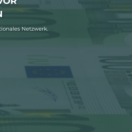
VOR
N
tionales Netzwerk.